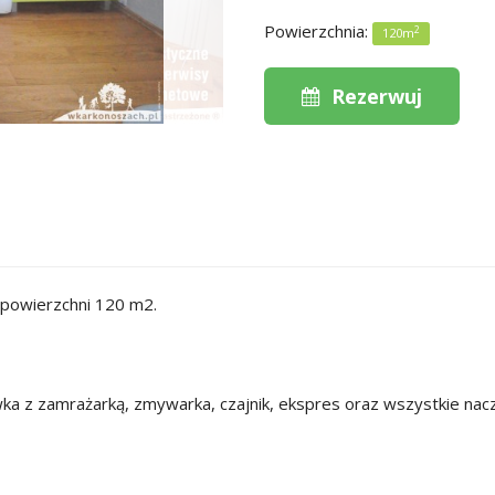
Powierzchnia:
2
120m
Rezerwuj
 powierzchni 120 m2.
wka z zamrażarką, zmywarka, czajnik, ekspres oraz wszystkie n