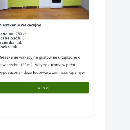
Mieszkanie wakacyjne
ena od:
280 zł
iczba osób:
6
azienka:
tak
neks:
tak
ieszkanie wakacyjne gustownie urządzone o
owierzchni 120 m2. W tym: kuchnia w pełni
yposażona - duża lodówka z zamrażarką, zmyw...
więcej