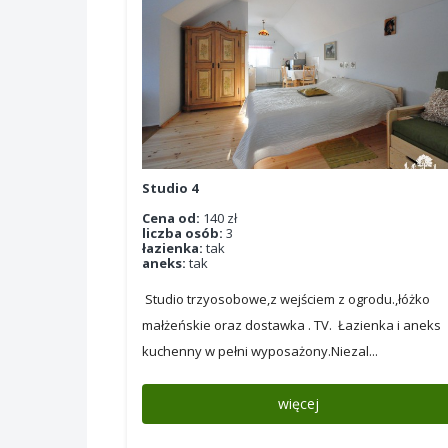
Studio 4
Cena od:
140 zł
liczba osób:
3
łazienka:
tak
aneks:
tak
Studio trzyosobowe,z wejściem z ogrodu.,łóżko
małżeńskie oraz dostawka . TV. Łazienka i aneks
kuchenny w pełni wyposażony.Niezal...
więcej