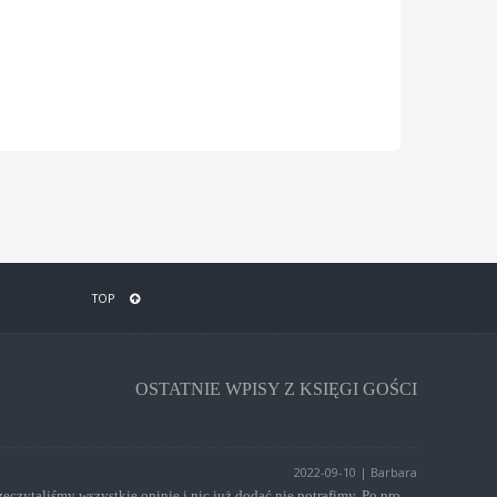
TOP
OSTATNIE WPISY Z KSIĘGI GOŚCI
2022-09-10 | Barbara
Przeczytaliśmy wszystkie opinie i nic już dodać nie potrafimy. Po prostu wszystko jest na najwyższym poziomie - warto przyjechać i sprawdzić!