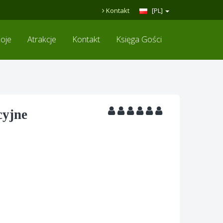
Kontakt
[PL]
oje
Atrakcje
Kontakt
Księga Gości
cyjne