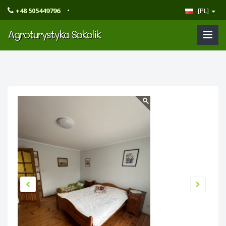
•
+48 505449796
[PL]
Agroturystyka Sokolik