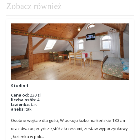
Zobacz również
Studio 1
Cena od:
230 zł
liczba osób:
4
łazienka:
tak
aneks:
tak
Osobne wejście dla gości, W pokoju łóżko małżeńskie 180 cm
oraz dwa pojedyńcze,stół z krzesłami, zestaw wypoczynkowy
, łazienka w pok...