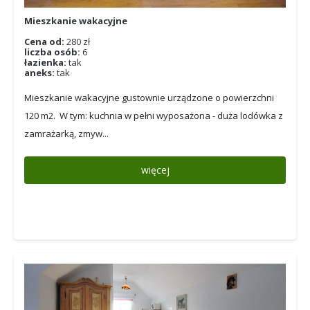
Mieszkanie wakacyjne
Cena od:
280 zł
liczba osób:
6
łazienka:
tak
aneks:
tak
Mieszkanie wakacyjne gustownie urządzone o powierzchni
120 m2. W tym: kuchnia w pełni wyposażona - duża lodówka z
zamrażarką, zmyw...
więcej