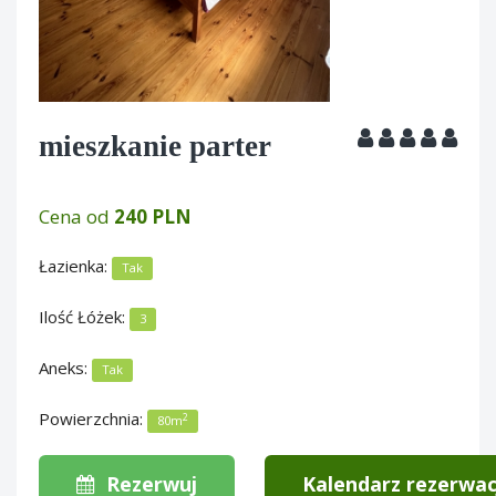
mieszkanie parter
Cena od
240 PLN
Łazienka:
Tak
Ilość Łóżek:
3
Aneks:
Tak
Powierzchnia:
2
80m
Rezerwuj
Kalendarz rezerwac