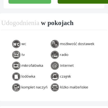
Udogodnienia
w pokojach
wc
możliwość dostawek
tv
radio
mikrofalówka
Internet
lodówka
czajnik
komplet naczyń
łóżko małżeńskie