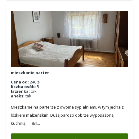
mieszkanie parter
Cena od:
240 zł
liczba osób:
5
łazienka:
tak
aneks:
tak
Mieszkanie na parterze z dwoma sypialniami, w tym jedna z
łóżkiem małżeńskim, Dużą bardzo dobrze wyposażoną
kuchnią, &n...