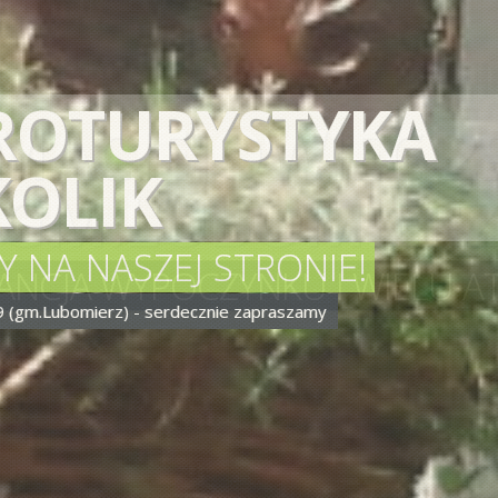
MACIEJOWIEC 2
(GM.LUBOMIERZ
NCJA WYPOCZYNKU I WIELU AT