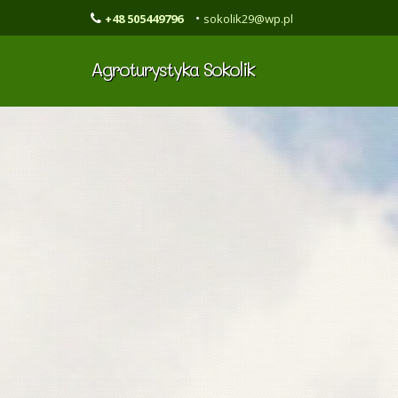
•
+48 505449796
sokolik29@wp.pl
Agroturystyka Sokolik