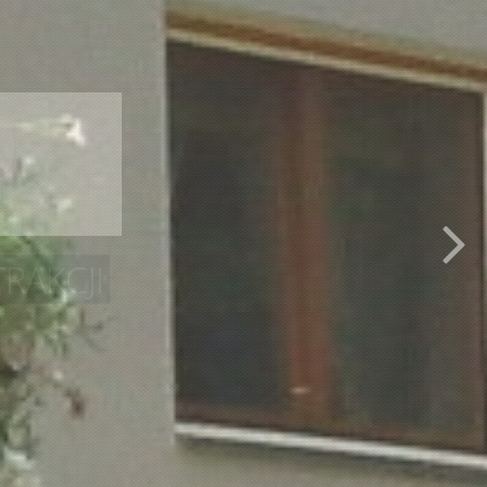
9
)
RAKCJI