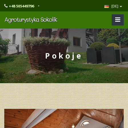
•
+48 505449796
[DE]
Agroturystyka Sokolik
Pokoje