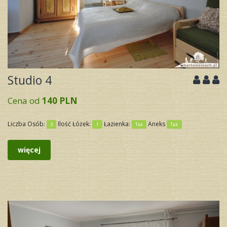
Studio 4
Cena od
140 PLN
Liczba Osób:
Ilość Łóżek:
Łazienka:
Aneks
3
1
Tak
Tak
więcej