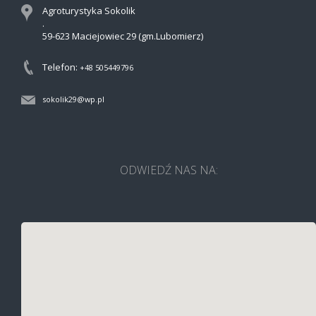
Agroturystyka Sokolik
.
59-623 Maciejowiec 29 (gm.Lubomierz)
Telefon:
+48 505449796
sokolik29@wp.pl
ODWIEDŹ NAS NA: