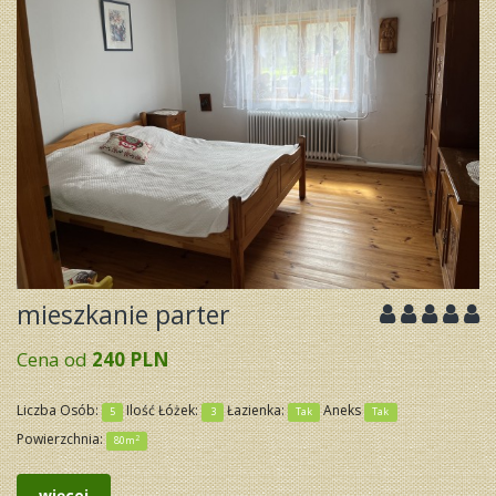
mieszkanie parter
Cena od
240 PLN
Liczba Osób:
Ilość Łóżek:
Łazienka:
Aneks
5
3
Tak
Tak
Powierzchnia:
2
80m
więcej