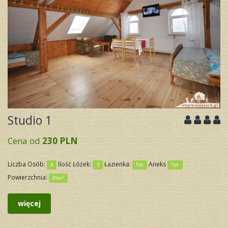
Studio 1
Cena od
230 PLN
Liczba Osób:
Ilość Łóżek:
Łazienka:
Aneks
4
3
Tak
Tak
Powierzchnia:
2
45m
więcej