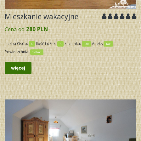
Mieszkanie wakacyjne
Cena od
280 PLN
Liczba Osób:
Ilość Łóżek:
Łazienka:
Aneks
6
5
Tak
Tak
Powierzchnia:
2
120m
więcej