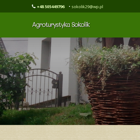
•
+48 505449796
sokolik29@wp.pl
Agroturystyka Sokolik