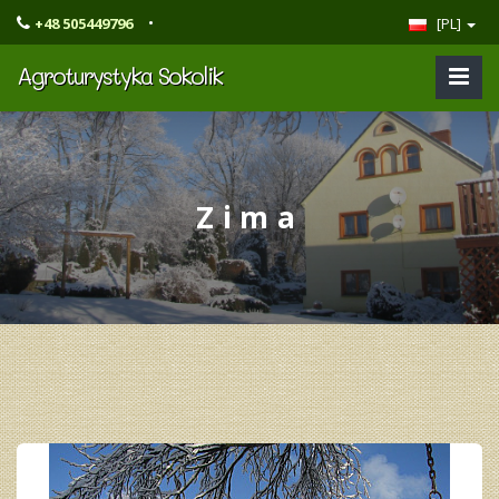
•
+48 505449796
[PL]
Agroturystyka Sokolik
Zima