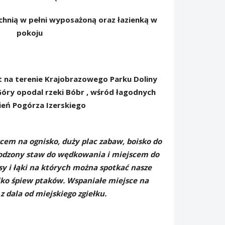
chnią w pełni wyposażoną oraz łazienką w
pokoju
t na terenie Krajobrazowego Parku Doliny
óry opodal rzeki Bóbr , wśród łagodnych
ień Pogórza Izerskiego
cem na ognisko, duży plac zabaw, boisko do
rodzony staw do wędkowania i miejscem do
asy i łąki na których można spotkać nasze
tylko śpiew ptaków. Wspaniałe miejsce na
 dala od miejskiego zgiełku.