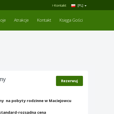
Kontakt
[PL]
oje
Atrakcje
Kontakt
Księga Gości
amy
Rezerwuj
my na pobyty rodzinne w Maciejowcu
standard-rozsądna cena