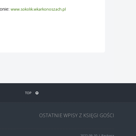
ronie:
www.sokolik.wkarkonoszach.pl
TOP
OSTATNIE WPISY Z KSIĘGI GOŚCI
2022-09-10 | Barbara