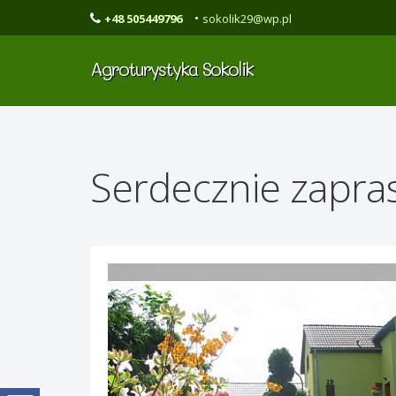
•
+48 505449796
sokolik29@wp.pl
Agroturystyka Sokolik
Serdecznie zapr