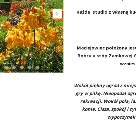
Każde studio z własną ku
Maciejowiec położony jes
Bobru u stóp Zamkowej G
wznies
Wokół piękny ogród z miejs
gry w piłkę. Nieopodal og
rekreacji. Wokół pola, l
konie. Cisza, spokój i 
wypoczynek z