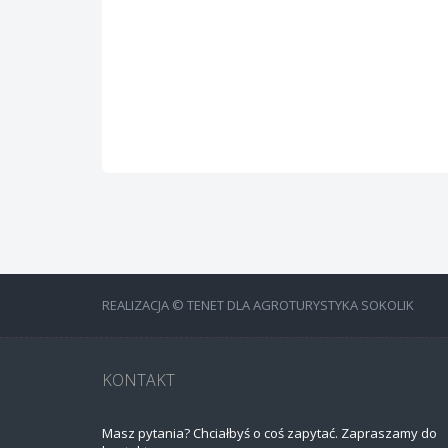
REALIZACJA © TENET DLA AGROTURYSTYKA SOKOLIK
KONTAKT
Masz pytania? Chciałbyś o coś zapytać. Zapraszamy do