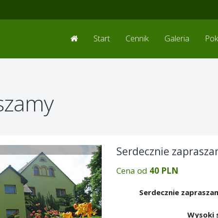
Start
Cennik
Galeria
Pok
aszamy
Serdecznie zaprasz
Cena od
40 PLN
Serdecznie zaprasza
Wysoki 