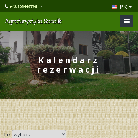
•
+48 505449796
[EN]
Agroturystyka Sokolik
Kalendarz
rezerwacji
for