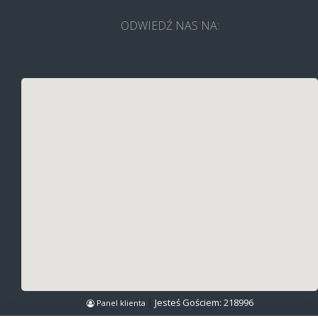
ODWIEDŹ NAS NA:
|
Jesteś Gościem:
218996
Panel klienta