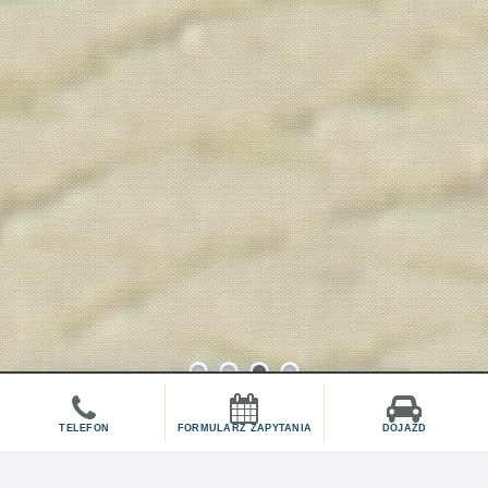
1
2
3
4
TELEFON
FORMULARZ ZAPYTANIA
DOJAZD