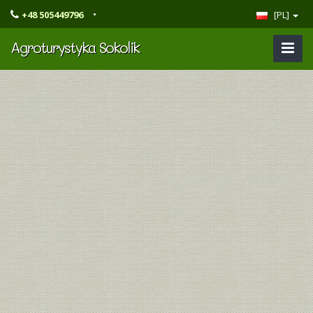
•
+48 505449796
[PL]
Agroturystyka Sokolik